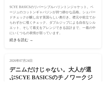
SCYE BASICSのリバーシブルハリントンジャケット。ベ
ージュのコットンギャバジンが持つ静かな品格。シェパー
ドチェックが醸し出す英国らしい奥行き。襟元や前立てか
らわずかに覗くチェック、ダブルジップによる自在なシル
エット、そして着丈をアレンジできる設計まで、一着の中
にいくつもの表情が宿っています。
続きを読む →
2026年07月24日
デニムだけじゃない。大人が選
ぶSCYE BASICSのチノワークジ
ャケットという選択。
[SCYE BASICS] San Joaquin Cotton Chino Work Jacketは、立
体的なパターンが生み出す快適な着心地。サンホアキンコ
ットンの上質な風合い。着始めから身体に馴染むバイオウ