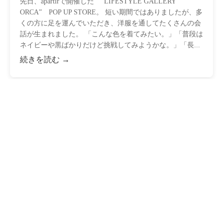
先日、apartirで開催した ”LIFESTYLE GALLERY
ORCA” POP UP STORE。 短い期間ではありましたが、多
くの方に足を運んでいただき、洋服を通してたくさんの会
話が生まれました。 「こんな色を着てみたい。」「普段は
ネイビーや黒ばかりだけど挑戦してみようかな。」「長...
続きを読む →
2026年06月28日
Order Suits in Nagoya | Three-
Piece Suit Case Study Made with
CANONICO SUPER120'S
Here's an example of a custom suit made with CANONICO
SUPER120'S fabric, tailored at apartir in Nayabashi, Nagoya.
Discover the meticulous details ...
続きを読む →