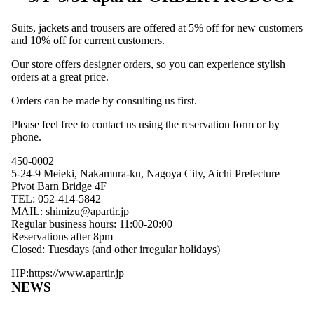
Suits, jackets and trousers are offered at 5% off for new customers
and 10% off for current customers.
Our store offers designer orders, so you can experience stylish
orders at a great price.
Orders can be made by consulting us first.
Please feel free to contact us using the reservation form or by
phone.
450-0002
5-24-9 Meieki, Nakamura-ku, Nagoya City, Aichi Prefecture
Pivot Barn Bridge 4F
TEL: 052-414-5842
MAIL: shimizu@apartir.jp
Regular business hours: 11:00-20:00
Reservations after 8pm
Closed: Tuesdays (and other irregular holidays)
HP:https://www.apartir.jp
NEWS