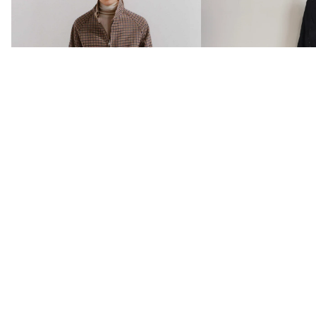
る時間。 その場で決めるのではな
でオーダーシャツをお探しな
Or
an
く、お客様それぞれの暮らしや価値
へ apartirは名古屋
der
e
観を伺いながら、一緒に完成形を思
ダー＆セレクトショッ
flo
い描いていく。それがオーダーの醍
o
ツやジャケット、トラ
w
醐味です。 そして先日、その時にご
us
ャツまで、ライフスタ
注文いただいた洋服が、ようやく仕
AECLOT
g
たトータルコーディネ
上がってきました。 服は、出来上が
HIER
しております。...
o
った瞬間ではなく、袖を通した瞬間
o
apartme
に完成する。 ハンガーに掛かった洋
ds
服は、まだ少し静かです。 でも、人
nt atelier
が袖を通した瞬間、その服には体温
デニムだけじゃ
APARTIR
tie
が宿ります。 今回仕上がった三つの
人が選ぶSCYE B
TAILOR
アイテムも、それぞれ違う役割を持
Ti
チノワークジャ
ちながら、一人のワードローブとし
APPLIQ
e
SCYE BASICS リバーシブ
て美しく繋がっています。 シャツ。
UE
Cli
いう選択。
ルハリントンジャケット
シャツジャケット。 トラウザー。 ど
ps
July 24, 2026
|
Bru Na
清水直哉
れも派手ではありません。 けれど、
｜英国クラシックを現代
&
[SCYE BASICS] San Joa
Boinne
長く付き合うほどに、その良さが深
に再構築した一着
Cu
Chino Work Jacke
く伝わるものばかりです。 軽やかな
GERMA
ンが生み出す快適な着
ffli
July 28, 2026
|
清水直哉
色気を纏う、CANONICO ホップサッ
N ARMY
アキンコットンの上質
nk
SCYE BASICSのリバーシブルハリン
クのシャツジャケット。 まず目を引
TRAINER
始めから身体に馴染む
s
トンジャケット。ベージュのコット
くのが、この優しいピンク。 選ばれ