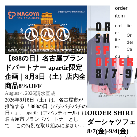
order
【888の日】名古屋ブランドパートナ
ORDER SHIRT FA
ー apartir限定企画｜8月8日（土）店内
フェア開催｜8/7(金)-9/4
item
全商品8%OFF
ord
tie
er
Or
ite
der
m
Ca
cu
p
【888の日】名古屋ブラン
sto
ドパートナー apartir限定
m
企画｜8月8日（土）店内全
sui
t
商品8%OFF
August 4, 2026
|
清水直哉
Ja
2026年8月8日（土）は、名古屋市が
ck
推進する 「888の日（パチパチパチの
et
ORDER SHIRT
日）」。 apartir（アパルティール）は
Cu
名古屋市ブランドパートナーとし
ダーシャツフェ
sto
て、 この特別な取り組みに参加いた
8/7(金)-9/4(金)
m-
します。 888の日とは？ 「888の日」