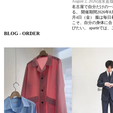
August 2, 2026
|
ma
は、名古屋市の市章である「八」に
清水直
ちなみ、 「888（パチパチパチ）」を
名古屋で自分だけの一
de
拍手に見立て、 名古屋の魅力や価値
る。 開催期間2026年
jac
を再発見するシティプロモーション
月4日（金） 服は毎
ket
です。 市内では行政・企業・ブラン
こそ、自分の身体に合
Cu
ドパートナーが連携し、 「8」にちな
びたい。 apartirでは
sto
BLOG - ORDER
んだイベントや限定企画を実施。 名
「ORDER SHIRT F
m
古屋全体が盛り上がる特別な一日と
します。 既製品では
なります。 ▼888の日 特設ページ
地や美しいシルエット
Tro
https://www.promotion.city.nagoya.jp/news/5156/
や衿型、ボタンまで自
us
Order Suits in Nagoya | T
ORCAで生まれた一着が、日常へ。
名古屋市で開催される888の日企画 ①
Case Study Made with
ーダーシャツの楽しさ
服が仕上がる、その先の物語。
ers
オリジナル缶バッチプレゼント ブラ
SUPER120'S
機会に体感してくださ
shi
ンドロゴをデザインしたオリジナル
シャツの製作事例 希
rt
コットンバッグを、数量限定配布。
ら、イタリア・イギリ
「令和の758」に続く人気企画として
ポート生地まで。 今
cu
実施されます。 ② 888の日記念 ドニ
は、日本国内の優れた
sto
チエコきっぷ 限定デザインのドニチ
られた国産生地をはじ
m
Brand
エコきっぷを 8,880枚限定で発売。 発
やイギリスの名門ミル
tux
売期間：8月3日〜8月14日（売切次第
なシャツ生地を豊富に
ed
終了） 価格：620円（税込） 地下
ります。 ビジネスシ
o
鉄・市バスが乗り放題 なごや得ナビ
ん、休日に羽織るリネ
加盟店で特典あり 名古屋市内をお得
ープンカラーシャツま