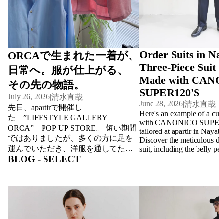
Or
に巡りながら、 ブランドパートナー
タイルに合わせた一着
der
のお店も楽しめます。...
たします。 一着一着
bla
のデザイン。 オーダ
zer
ズを合わせるだけでは
Or
・衿型・カフス・ボタ
Order Suits in N
ORCAで生まれた一着が、
ト・刺繍・着丈や袖丈
der
Three-Piece Suit
日常へ。服が仕上がる、
組み合わせながら、お
Gu
Made with CA
着をデザインしていき
その先の物語。
rkh
SUPER120'S
経験豊富なスタッフが
a
July 26, 2026
|
清水直哉
や姿勢、腕の可動域ま
June 28, 2026
|
清水直哉
tro
先日、apartirで開催し
ら、美しく快適なシル
Here's an example of a c
た ”LIFESTYLE GALLERY
us
案いたします。 PRI
with CANONICO SUPER1
ORCA” POP UP STORE。 短い期間
ers
tailored at apartir in Nay
16,500円（税込）一
ではありましたが、多くの方に足を
Discover the meticulous de
ート生地 22,000円
運んでいただき、洋服を通してたく
suit, including the belly pe
り SPECIAL OFFE
dr
Or
BLOG - SELECT
さんの会話が生まれました。 「こん
ご注文のお客様へ、apa
der
es
な色を着てみたい。」「普段はネイ
ヴィンテージネクタイ
res
s
ビーや黒ばかりだけど挑戦してみよ
ト。 ※数量限定のた
erv
うかな。」「長く着られる一着を仕
mi
SCYE BASICS リバーシブルハリント
デニムだけじゃない。
第終了となります。 納
ati
立てたい。」 生地を広げ、光にかざ
ンジャケット｜英国クラシックを現
SCYE BASICSのチ
sc
冬シーズンに向けて、
し、肌に当てながら想像を膨らませ
on
代に再構築した一着
トという選択。
ell
ミングでお渡しいたし