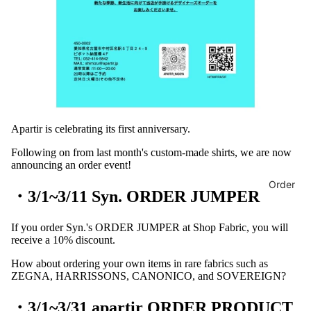
Apartir is celebrating its first anniversary.
Following on from last month's custom-made shirts, we are now
announcing an order event!
Order
・3/1~3/11
Syn. ORDER JUMPER
If you order Syn.'s ORDER JUMPER at Shop Fabric, you will
receive a 10% discount.
How about ordering your own items in rare fabrics such as
ZEGNA, HARRISSONS, CANONICO, and SOVEREIGN?
・3/1~3/31 apartir ORDER PRODUCT